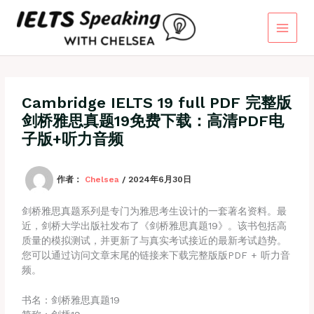
跳
至
内
容
Cambridge IELTS 19 full PDF 完整版
剑桥雅思真题19免费下载：高清PDF电
子版+听力音频
作者：
Chelsea
/
2024年6月30日
剑桥雅思真题系列是专门为雅思考生设计的一套著名资料。最
近，剑桥大学出版社发布了《剑桥雅思真题19》。该书包括高
质量的模拟测试，并更新了与真实考试接近的最新考试趋势。
您可以通过访问文章末尾的链接来下载完整版版PDF + 听力音
频。
书名：剑桥雅思真题19