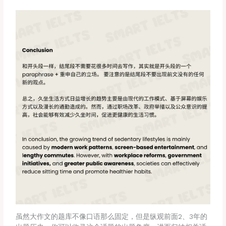
虽然大作文的题库不像口语那么固定，但是纵观前面2、3年的