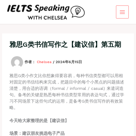
跳
至
内
容
雅思G类书信写作之【建议信】第五期
作者：
Chelsea
/
2024年6月15日
雅思G类小作文比你想象得要容易，每种书信类型都可以用相
对固定的书信结构来完成，把题目中的每个小黑点的问题描述
清楚，用合适的语调（formal / informal / casual) 来遣词造
句。备考的关键是熟悉每种书信类型常用的表达句式，通过学
习不同场景下这些句式的运用，是备考G类书信写作的有效策
略。
今天给大家整理的是【建议信】
场景：建议朋友挑选电子产品