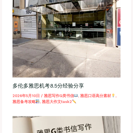
多伦多雅思机考8.5分经验分享
2026年5月10日
/
雅思写作G类书信
,
雅思口语高分素材
,
雅思备考攻略
,
雅思大作文task2