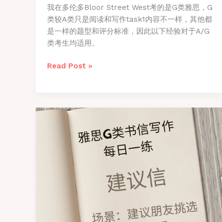
我在多伦多Bloor Street West考的是G类雅思，G
类较A类只是阅读和写作task1内容不一样，其他都
是一样的题型和评分标准，因此以下经验对于A/G
类考生均适用。
多
Read Post »
伦
多
雅
思
机
考
8.5
分
经
验
分
享