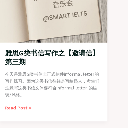
六
期
雅思G类书信写作之【邀请信】
第三期
今天是雅思G类书信非正式信件informal letter的
写作练习。因为这类书信往往是写给熟人，考生们
注意写这类书信文体要符合informal letter 的语
调/风格。
雅
Read Post »
思
G