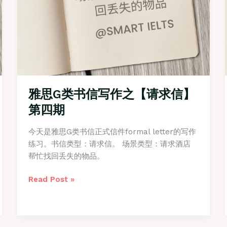
七
期
雅思G类书信写作之【请求信】
第四期
今天是雅思G类书信正式信件formal letter的写作
练习。书信类型：请求信。 场景类型：请求酒店
帮忙找回丢失的物品。
雅
Read Post »
思
G
类