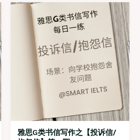
书
信
写
作
之
【请
求
信】
第
四
期
雅思G类书信写作之【投诉信/