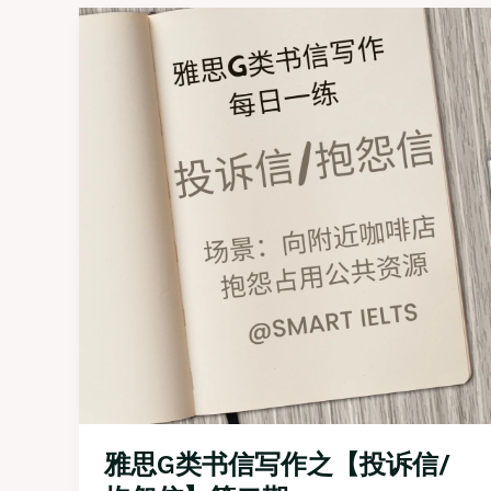
书
信
写
作
之
【建
议
信】
第
五
期
雅思G类书信写作之【投诉信/