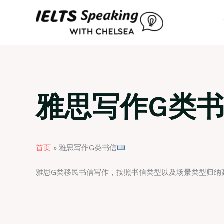
跳
至
内
容
雅思写作G类
首页
雅思写作G类书信
雅思G类移民书信写作，按照书信类型以及场景类型归纳高分书信范文，