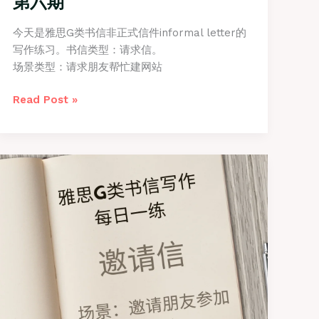
第六期
今天是雅思G类书信非正式信件informal letter的
写作练习。书信类型：请求信。
场景类型：请求朋友帮忙建网站
雅
Read Post »
思
G
类
书
信
写
作
之
【请
求
信】
第