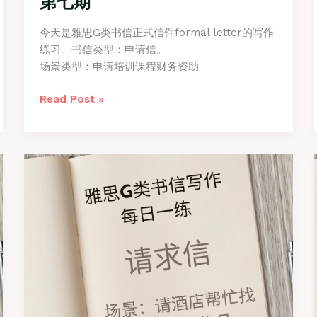
第七期
今天是雅思G类书信正式信件formal letter的写作
练习。书信类型：申请信。
场景类型：申请培训课程财务资助
雅
Read Post »
思
G
类
书
信
写
作
之
【申
请
信】
第