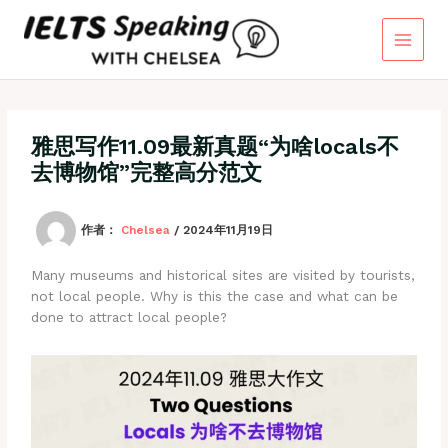
跳
至
内
容
雅思写作11.09最新真题“为啥locals不
去博物馆”完整高分范文
作者：
Chelsea
/
2024年11月19日
Many museums and historical sites are visited by tourists,
not local people. Why is this the case and what can be
done to attract local people?