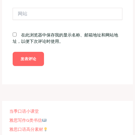
邮
箱
网
*
站
在此浏览器中保存我的显示名称、邮箱地址和网站地
址，以便下次评论时使用。
当季口语小课堂
雅思写作G类书信
雅思口语高分素材