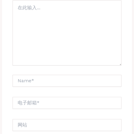
在
此
输
入...
Name*
电
子
邮
箱
网
*
站