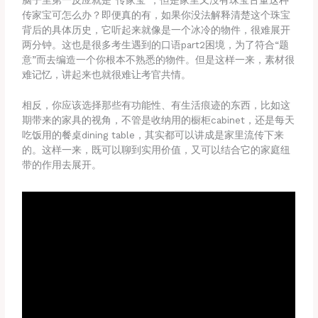
脑子里第一反应就是“传家宝”，但是家里又没有珠宝古董这种
传家宝可怎么办？即便真的有，如果你没法解释清楚这个珠宝
背后的具体历史，它听起来就像是一个冰冷的物件，很难展开
两分钟。这也是很多考生遇到的口语part2困境，为了符合“题
意”而去编造一个你根本不熟悉的物件。但是这样一来，素材很
难记忆，讲起来也就很难让考官共情。
相反，你应该选择那些有功能性、有生活痕迹的东西，比如这
期带来的家具的视角，不管是收纳用的橱柜cabinet，还是每天
吃饭用的餐桌dining table，其实都可以讲成是家里流传下来
的。这样一来，既可以聊到实用价值，又可以结合它的家庭纽
带的作用去展开。