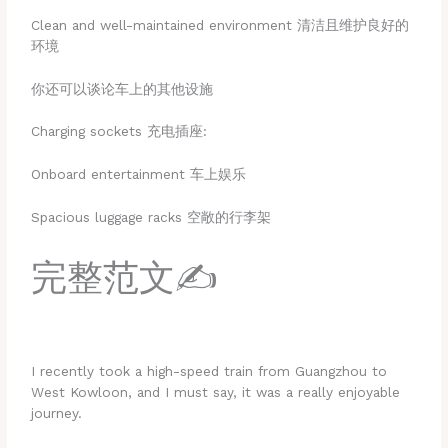
Clean and well-maintained environment 清洁且维护良好的
环境
你还可以谈论车上的其他设施
Charging sockets 充电插座:
Onboard entertainment 车上娱乐
Spacious luggage racks 空敞的行李架
完整范文✍️
I recently took a high-speed train from Guangzhou to
West Kowloon, and I must say, it was a really enjoyable
journey.