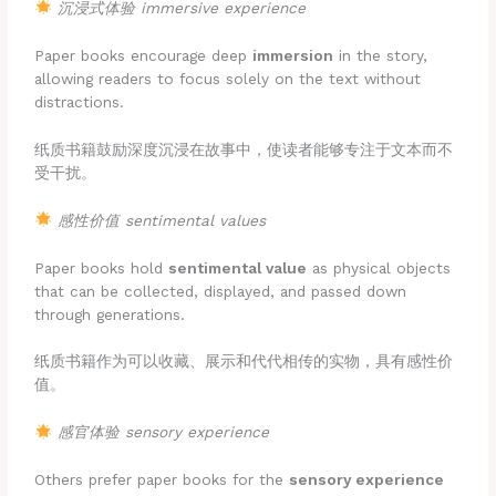
沉浸式体验
immersive experience
Paper books encourage deep
immersion
in the story,
allowing readers to focus solely on the text without
distractions.
纸质书籍鼓励深度沉浸在故事中，使读者能够专注于文本而不
受干扰。
感性价值
sentimental values
Paper books hold
sentimental value
as physical objects
that can be collected, displayed, and passed down
through generations.
纸质书籍作为可以收藏、展示和代代相传的实物，具有感性价
值。
感官体验
sensory experience
Others prefer paper books for the
sensory experience