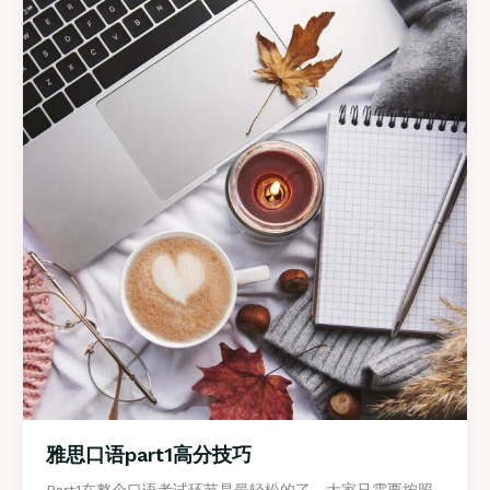
典
话
题
高
分
答
案
示
例
雅思口语part1高分技巧