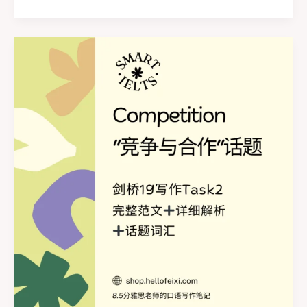
桥
19
写
作
Task2
高
分
范
文
之
working
week