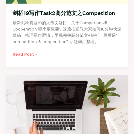
剑桥19写作Task2高分范文之Competition
最新剑桥真题19的大作文题目，关于Competion 和
Cooperation 哪个更重要? 这篇推送教大家如何10分钟快速
草稿，梳理写作逻辑，呈现完整高分范文+解析，最后是”
competition & cooperation” 话题词汇整理。
剑
Read Post »
桥
19
写
作
Task2
高
分
范
文
之
Competition