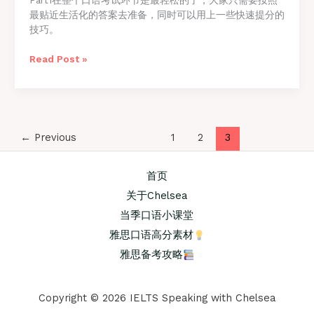
Part1在整个口语考试环节是最轻松的了，大家只需要按照
最贴近生活化的答案去准备，同时可以用上一些快速提分的
技巧。
雅
Read Post »
思
口
语
part1
高
←
Previous
1
2
3
分
技
首页
巧
关于Chelsea
当季口语小课堂
雅思口语高分素材
雅思备考攻略
Copyright © 2026 IELTS Speaking with Chelsea