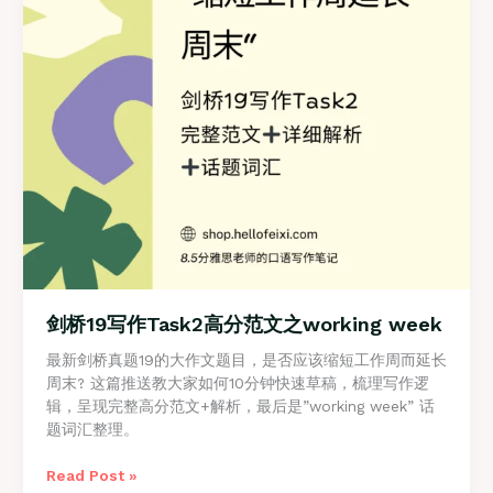
剑桥19写作Task2高分范文之working week
最新剑桥真题19的大作文题目，是否应该缩短工作周而延长
周末? 这篇推送教大家如何10分钟快速草稿，梳理写作逻
辑，呈现完整高分范文+解析，最后是”working week” 话
题词汇整理。
剑
Read Post »