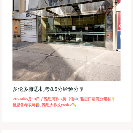
多伦多雅思机考8.5分经验分享
2026年5月10日
/
雅思写作G类书信
,
雅思口语高分素材
,
雅思备考攻略
,
雅思大作文task2