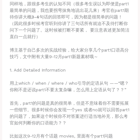
同样地，跟很多考生的认知不同（很多考生误以为即便是part1
最简单的问题，我也要拐弯抹角地说出花儿来）考官在part1期
待你讲大概
3-4
句话的回答即可，因为都是很简单的问题！
（因此很多时候考官听到你讲了三句话所有就迫不及待打断你
问下一个问题了。这时候被打断不要紧， 要注意表述更加简洁
直白一点就行）
博主基于自己多次的实战经验，给大家分享几个part1口语高分
技巧，文中附有大量9-12月part1新题素材哦～
1. Add Detailed Information
用上which / when / where / who引导的定语从句 ——“嗯？
你刚不是还说part1不要太复杂嘛，怎么用上定语从句了？？”
首先，part1的问题是真的很简单，但是不意味着你不需要拓展
一些细节。很多时候你会发现一个yes 或者no就可以回答part1
的问题了，如果这个时候你不对答案进行适当地补充，那么考
官如何判断你的口语能力？？
比如这次9-12月有个话题 movies, 里面有个part1问题