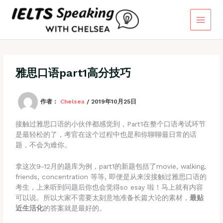
跳
至
内
容
雅思口语part1高分技巧
作者：
Chelsea
/
2019年10月25日
接触过雅思口语的小伙伴都感觉到，Part1在整个口语考试环节
是最轻松的了，考官在这个过程中也是和你聊聊最日常的话
题，不会为难你。
拿这次9-12月的题库为例，part1的新题包括了movie, walking,
friends, concentration 等等, 即便是从来没接触过雅思口语的
考生，上来听到问题后你也会觉得so esay 啦！马上就有内容
可以说。所以大家不需要太刻意地准备长篇大论的素材，
最贴
近生活化
的答案就是最好的。