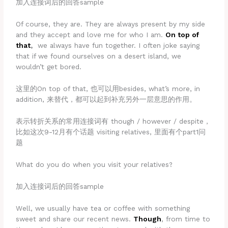
加入连接词后的回答sample
Of course, they are. They are always present by my side
and they accept and love me for who I am.
On top of
that
,
we always have fun together. I often joke saying
that if we found ourselves on a desert island, we
wouldn’t get bored.
这里的On top of that, 也可以用besides, what’s more, in
addition, 来替代，都可以起到补充另外一层意思的作用。
表示转折关系的常用连接词有 though / however / despite，
比如这次9-12月有个话题 visiting relatives, 里面有个part1问
题
What do you do when you visit your relatives?
加入连接词后的回答sample
Well, we usually have tea or coffee with something
sweet and share our recent news.
Though
, from time to