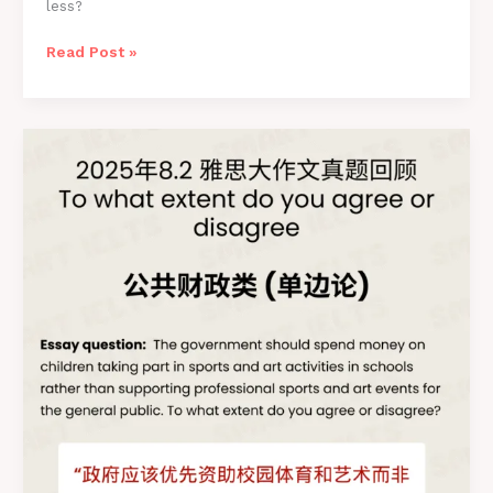
less?
雅
Read Post »
思
写
作
8.16
最
新
真
题
完
整
高
分
大
作
文
范
文