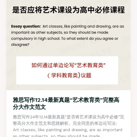
完
整
高
分
大
作
文
范
文
“即
时
满
足”
雅思写作12.14最新真题“艺术教育类”完整高
分大作文范文
雅思写作24年12.14最新真题”是否将艺术课设为高中必修”完
整高分大作文范文和思路解析。完全同意的单边论写法:
Art classes, like painting and drawing, are as important
as other subjects, so they should be made