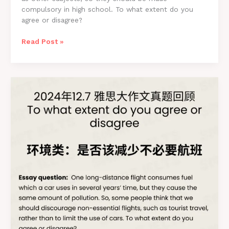
compulsory in high school. To what extent do you
agree or disagree?
雅
Read Post »
思
写
作
12.14
最
新
真
题
“艺
术
教
育
类”
完
整
高
分