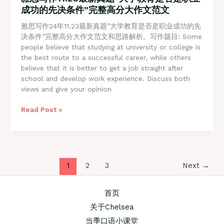
范
成功的先决条件”完整高分大作文范文
文
雅思写作24年11.23最新真题”大学教育是否是职业成功的先
决条件”完整高分大作文范文和思路解析。写作题目: Some
people believe that studying at university or college is
the best route to a successful career, while others
believe that it is better to get a job straight after
school and develop work experience. Discuss both
views and give your opinion
雅
Read Post »
思
写
作
11.23
最
1
2
3
Next
→
新
真
首页
题”
大
关于Chelsea
学
当季口语小课堂