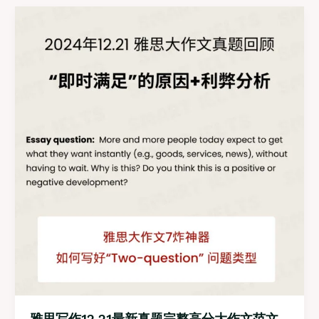
作
12.28
最
新
真
题
完
整
高
分
大
作
文
范
文
“动
物
伦
理
类”
雅思写作12.21最新真题完整高分大作文范文