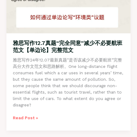
大
作
文
范
文
雅思写作12.7真题“完全同意”减少不必要航班
范文【单边论】完整范文
雅思写作24年12.07最新真题”是否该减少不必要航班”完整
高分大作文范文和思路解析。One long-distance flight
consumes fuel which a car uses in several years’ time,
but they cause the same amount of pollution. So,
some people think that we should discourage non-
essential flights, such as tourist travel, rather than to
limit the use of cars. To what extent do you agree or
disagree?
雅
Read Post »
思
写
作