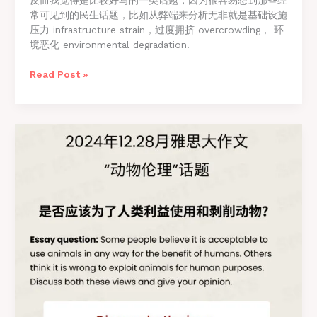
反而我觉得是比较好写的一类话题，因为很容易想到那些经
常可见到的民生话题，比如从弊端来分析无非就是基础设施
压力 infrastructure strain，过度拥挤 overcrowding， 环
境恶化 environmental degradation.
雅
Read Post »
思
写
作
2.8
最
新
真
题
完
整
高
分
大
作
文
范