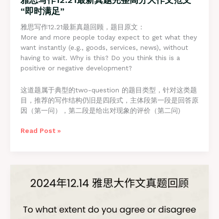
“即时满足”
雅思写作12.21最新真题回顾，题目原文：
More and more people today expect to get what they
want instantly (e.g., goods, services, news), without
having to wait. Why is this? Do you think this is a
positive or negative development?
这道题属于典型的two-question 的题目类型，针对这类题
目，推荐的写作结构仍旧是四段式，主体段第一段是回答原
因（第一问），第二段是给出对现象的评价（第二问)
雅
Read Post »
思
写
作
12.21
最
新
真
题