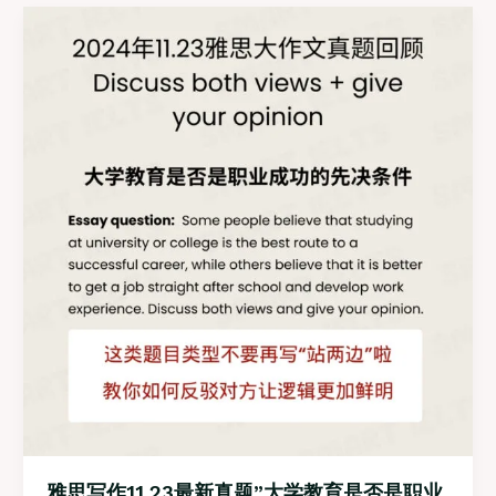
12.7
真
题
“完
全
同
意”
减
少
不
必
要
航
班
范
文
【单
边
论】
完
整
雅思写作11.23最新真题”大学教育是否是职业