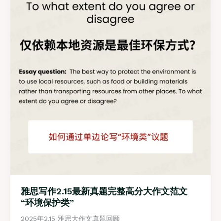
共
财
政
“如
何
写
单
边
论
强
逻
辑
雅思写作2.15最新真题完整高分大作文范文
“环境保护类”
2025年2.15 雅思大作文真题回顾