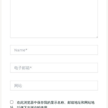
入...
Name*
电
子
邮
箱
网
*
站
在此浏览器中保存我的显示名称、邮箱地址和网站地
址，以便下次评论时使用。