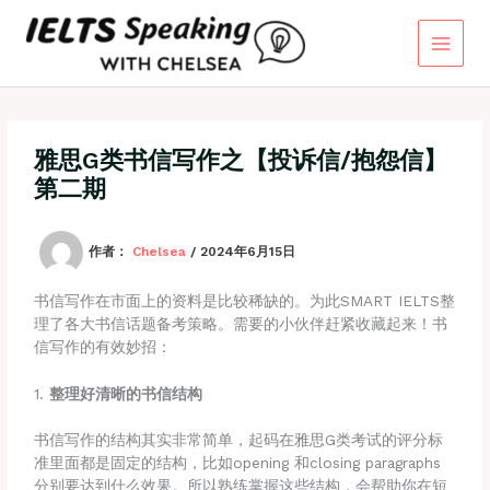
跳
至
内
容
雅思G类书信写作之【投诉信/抱怨信】
第二期
作者：
Chelsea
/
2024年6月15日
书信写作在市面上的资料是比较稀缺的。为此SMART IELTS整
理了各大书信话题备考策略。需要的小伙伴赶紧收藏起来！书
信写作的有效妙招：
1.
整理好清晰的书信结构
书信写作的结构其实非常简单，起码在雅思G类考试的评分标
准里面都是固定的结构，比如opening 和closing paragraphs
分别要达到什么效果。所以熟练掌握这些结构，会帮助你在短