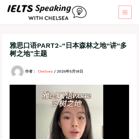
跳
至
内
容
雅思口语PART2-“日本森林之地“讲“多
树之地”主题
作者：
Chelsea
/
2025年5月18日