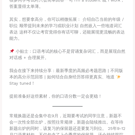
很多同学考试时只会简单回答一句 I’m a student 或 I work，
答案显得太单薄。
其实，想要拿高分，你可以稍微拓展： 介绍自己当前的年级 /
职位 顺带提到未来的学习或职业计划 自然嵌入一些地道词汇
表达 这样不仅让考官觉得你有话可聊，还能展现更流畅的表达
能力。
小贴士：口语考试的核心不是背诵复杂词汇，而是展现自然
对话感 + 合理展开。
我会在接下来持续分享：最新季度的高频必考题思路 | 不同版
本的高分示范回答 | 如何结合自身经历答得更真实、地道
Stay tuned！
提前准备好这些素材，你的口语分数一定会更稳！
常规换题还是会集中在9月，近期要考试的同学注意，新题不
会一次性全部出炉，按照往常规律，新题会陆续推出。在等待
新题出炉的同时，该复习的保留题还是要复习到位。 25年9-12
月口语素材包，不仅包含了上个季度的保留题，还会持续跟踪