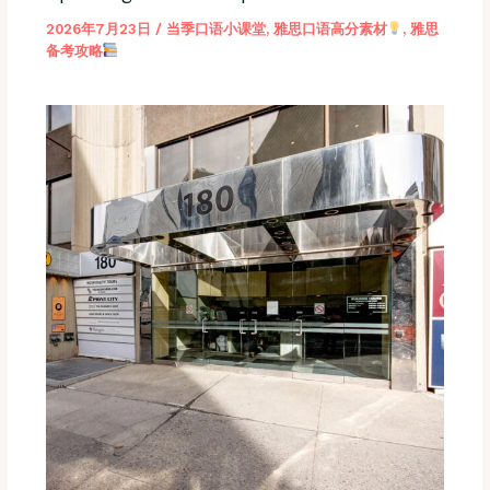
2026年7月23日
/
当季口语小课堂
,
雅思口语高分素材
,
雅思
备考攻略