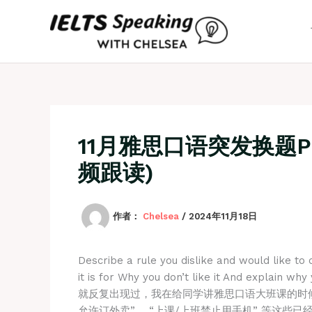
跳
至
内
容
11月雅思口语突发换题P
频跟读)
作者：
Chelsea
/
2024年11月18日
Describe a rule you dislike and would like to 
it is for Why you don’t like it And ex
就反复出现过，我在给同学讲雅思口语大班课的时候
允许订外卖”， “上课/上班禁止用手机” 等这些