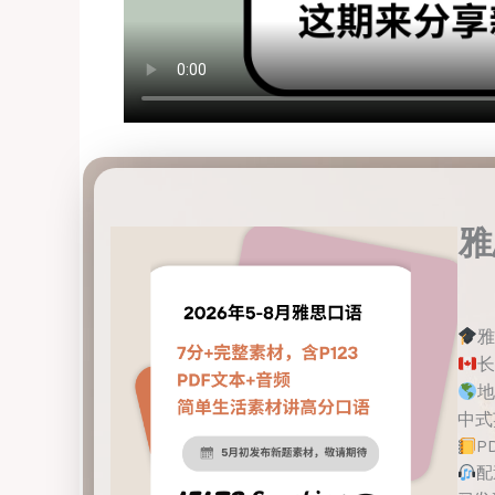
雅
雅
长
地
中式英
P
配