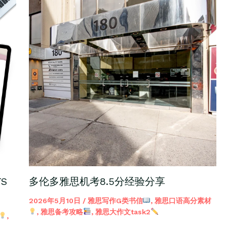
S
多伦多雅思机考8.5分经验分享
2026年5月10日
/
雅思写作G类书信
,
雅思口语高分素材
,
雅思备考攻略
,
雅思大作文task2
,