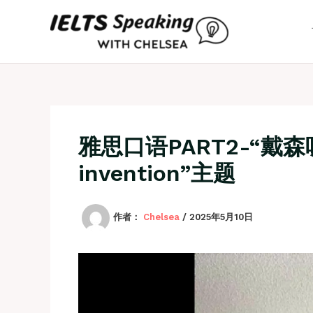
跳
至
内
容
雅思口语PART2-“戴森吸
invention”主题
作者：
Chelsea
/
2025年5月10日