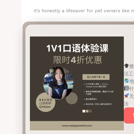
It’s honestly a lifesaver for pet owners like 
雅
活工
地
针
无
法