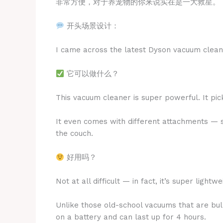
非常方便，对于养宠物的你来说实在是一大救星。
开头场景设计：
I came across the latest Dyson vacuum clean
它可以做什么？
This vacuum cleaner is super powerful. It pic
It even comes with different attachments — s
the couch.
好用吗？
Not at all difficult — in fact, it’s super light
Unlike those old-school vacuums that are bulk
on a battery and can last up for 4 hours.