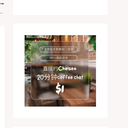
T
ibe a time you visited a new place (内含音频跟读)