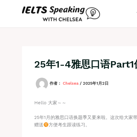
跳
至
内
容
25年1-4雅思口语Part
作者：
Chelsea
/
2025年1月2日
Hello 大家～～
25年1月的雅思口语换题季又要来啦。这次给大家带来保
赠送
方便考生跟读练习。