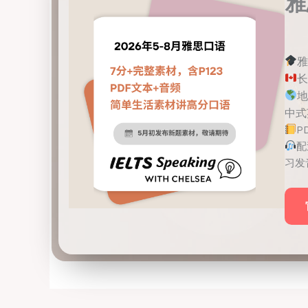
雅
雅
长
地
中式英
P
配
习发