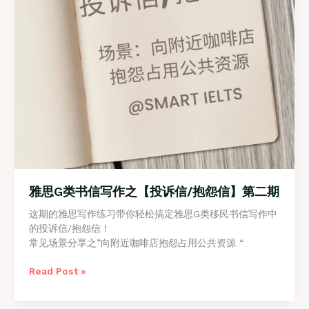
第
三
期
雅思G类书信写作之【投诉信/抱怨信】第二期
这期的雅思写作练习带你轻松搞定雅思G类移民书信写作中
的投诉信/抱怨信！
常见场景分享之”向附近咖啡店抱怨占用公共资源 “
雅
Read Post »
思
G