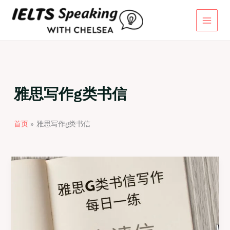
跳
至
内
容
雅思写作g类书信
首页
雅思写作g类书信