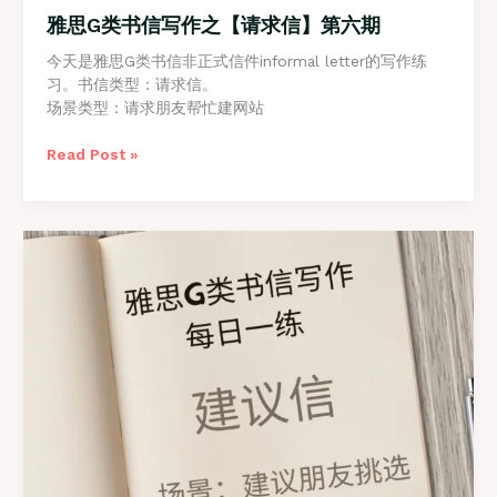
雅思G类书信写作之【请求信】第六期
今天是雅思G类书信非正式信件informal letter的写作练
习。书信类型：请求信。
场景类型：请求朋友帮忙建网站
雅
Read Post »
思
G
类
书
信
写
作
之
【请
求
信】
第
六
期