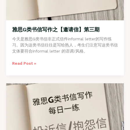
雅思G类书信写作之【邀请信】第三期
今天是雅思G类书信非正式信件informal letter的写作练
习。因为这类书信往往是写给熟人，考生们注意写这类书信
文体要符合informal letter 的语调/风格。
雅
Read Post »
思
G
类
书
信
写
作
之
【邀
请
信】