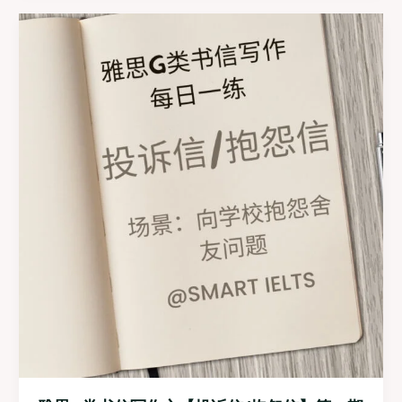
类
书
信
写
作
之
【投
诉
信/
抱
怨
信】
第
二
期