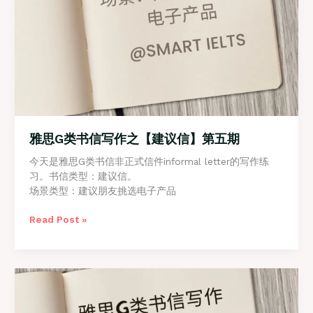
雅思G类书信写作之【建议信】第五期
今天是雅思G类书信非正式信件informal letter的写作练
习。书信类型：建议信。
场景类型：建议朋友挑选电子产品
雅
Read Post »
思
G
类
书
信
写