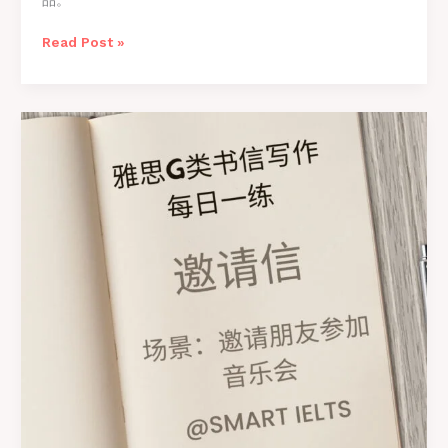
品。
雅
Read Post »
思
G
类
书
信
写
作
之
【请
求
信】
第
四
期