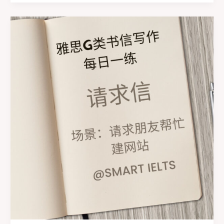
G
类
书
信
写
作
之
【申
请
信】
第
七
期