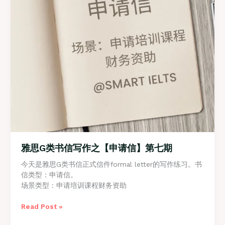
雅思G类书信写作之【申请信】第七期
今天是雅思G类书信正式信件formal letter的写作练习。书
信类型：申请信。
场景类型：申请培训课程财务资助
雅
Read Post »
思