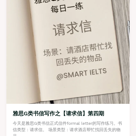
作
之
【建
议
信】
第
五
期
雅思G类书信写作之【请求信】第四期
今天是雅思G类书信正式信件formal letter的写作练习。书
信类型：请求信。 场景类型：请求酒店帮忙找回丢失的物