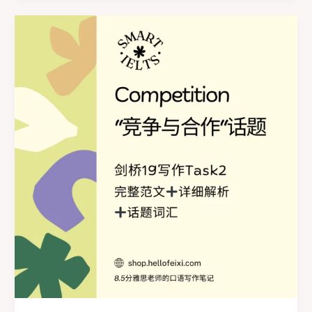
写
作
Task2
高
分
范
文
之
working
week