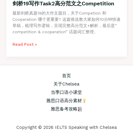
剑桥19写作Task2高分范文之Competition
最新剑桥真题19的大作文题目，关于Competion 和
Cooperation 哪个更重要? 这篇推送教大家如何10分钟快速
草稿，梳理写作逻辑，呈现完整高分范文+解析，最后是”
competition & cooperation” 话题词汇整理。
剑
Read Post »
桥
19
写
作
Task2
首页
高
关于Chelsea
分
当季口语小课堂
范
文
雅思口语高分素材
之
雅思备考攻略
Competition
Copyright © 2026 IELTS Speaking with Chelsea