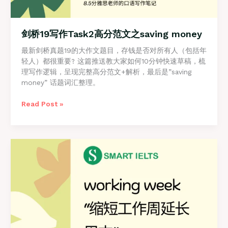
剑桥19写作Task2高分范文之saving money
最新剑桥真题19的大作文题目，存钱是否对所有人（包括年
轻人）都很重要? 这篇推送教大家如何10分钟快速草稿，梳
理写作逻辑，呈现完整高分范文+解析，最后是”saving
money” 话题词汇整理。
剑
Read Post »
桥
19
写
作
Task2
高
分
范
文
之
saving