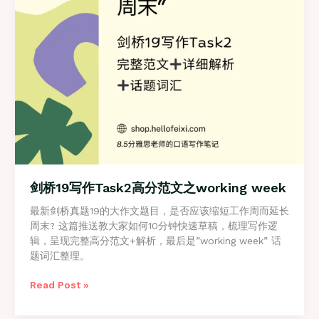
money
剑桥19写作Task2高分范文之working week
最新剑桥真题19的大作文题目，是否应该缩短工作周而延长
周末? 这篇推送教大家如何10分钟快速草稿，梳理写作逻
辑，呈现完整高分范文+解析，最后是”working week” 话
题词汇整理。
剑
Read Post »
桥
19