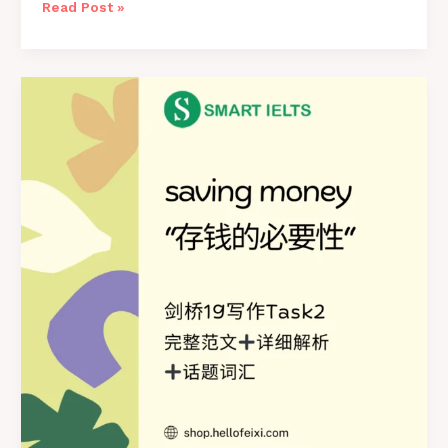
剑
Read Post »
桥
19
写
作
Task2
高
分
范
文
之
Global
food
accessibility