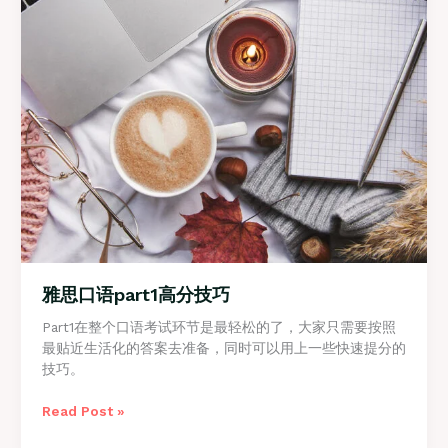
雅思口语part1高分技巧
Part1在整个口语考试环节是最轻松的了，大家只需要按照
最贴近生活化的答案去准备，同时可以用上一些快速提分的
技巧。
雅
Read Post »
思