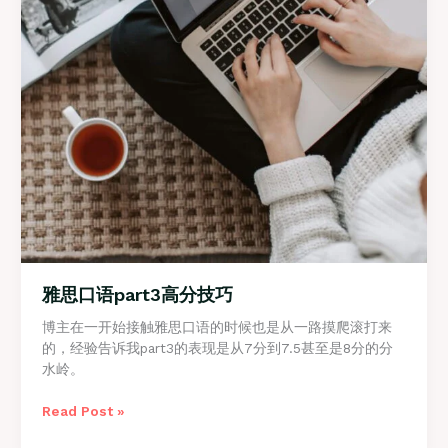
雅思口语part3高分技巧
博主在一开始接触雅思口语的时候也是从一路摸爬滚打来
的，经验告诉我part3的表现是从7分到7.5甚至是8分的分
水岭。
雅
Read Post »
思