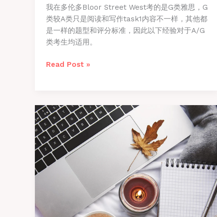
我在多伦多Bloor Street West考的是G类雅思，G
类较A类只是阅读和写作task1内容不一样，其他都
是一样的题型和评分标准，因此以下经验对于A/G
类考生均适用。
多
Read Post »
伦
多
雅
思
机
考
8.5
分
经
验
分
享