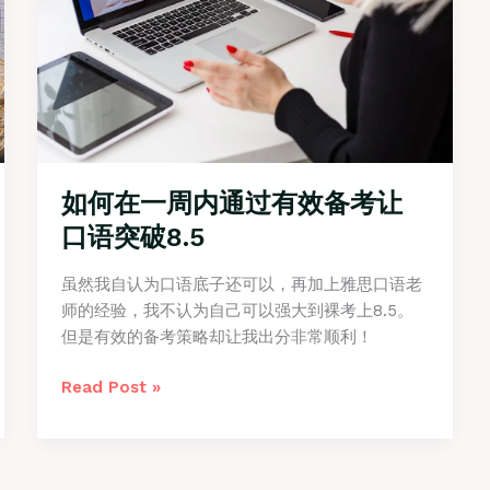
例
如何在一周内通过有效备考让
口语突破8.5
虽然我自认为口语底子还可以，再加上雅思口语老
师的经验，我不认为自己可以强大到裸考上8.5。
但是有效的备考策略却让我出分非常顺利！
如
Read Post »
何
在
一