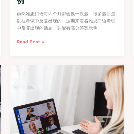
例
虽然雅思口语每四个月都会换一次题，很多题目是
以往考试中反复出现的，这期来看看雅思口语考试
中反复出现的话题，并配有高分答案示例。
雅
Read Post »
思
口
语
经
典
话
题
高
分
答
案
示