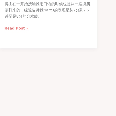
博主在一开始接触雅思口语的时候也是从一路摸爬
滚打来的，经验告诉我part3的表现是从7分到7.5
甚至是8分的分水岭。
雅
Read Post »
思
口
语
part3
高
分
技
巧