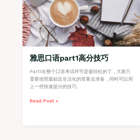
雅思口语part1高分技巧
Part1在整个口语考试环节是最轻松的了，大家只
需要按照最贴近生活化的答案去准备，同时可以用
上一些快速提分的技巧。
雅
Read Post »
思
口
语
part1
高