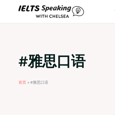
跳
至
内
容
#雅思口语
首页
#雅思口语