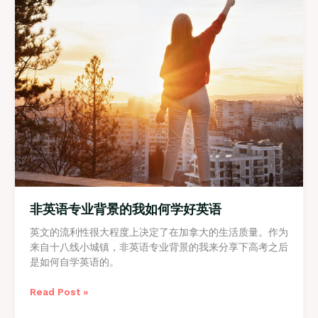
非英语专业背景的我如何学好英语
英文的流利性很大程度上决定了在加拿大的生活质量。作为
来自十八线小城镇，非英语专业背景的我来分享下高考之后
是如何自学英语的。
非
Read Post »
英