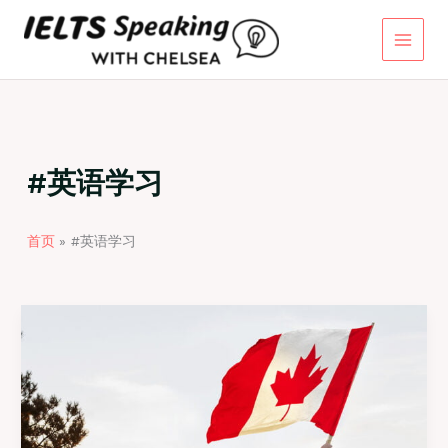
跳
至
内
容
#英语学习
首页
#英语学习